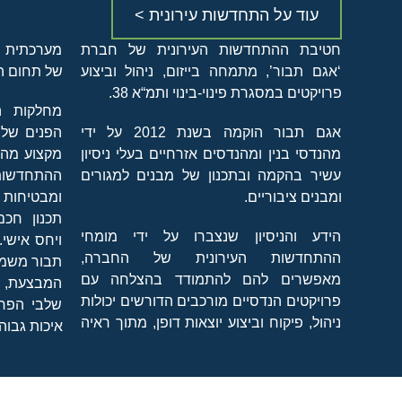
עוד על התחדשות עירונית >
חטיבת ההתחדשות העירונית של חברת
מערכתית כ
‘אגם תבור’, מתמחה בייזום, ניהול וביצוע
של תחום ה
פרויקטים במסגרת פינוי-בינוי ותמ“א 38.
מחלקות הת
אגם תבור הוקמה בשנת 2012 על ידי
הפנים של 
מהנדסי בנין ומהנדסים אזרחיים בעלי ניסיון
מקצוע מהש
עשיר בהקמה ובתכנון של מבנים למגורים
ההתחדשות
ומבנים ציבוריים.
ומבטיחות ל
תכנון חכם
הידע והניסיון שנצברו על ידי מומחי
ויחס אישי.
ההתחדשות העירונית של החברה,
תבור משמש
מאפשרים להם להתמודד בהצלחה עם
המבצעת, 
פרויקטים הנדסיים מורכבים הדורשים יכולות
שלבי הפרו
ניהול, פיקוח וביצוע יוצאות דופן, מתוך ראיה
איכות גבוהה