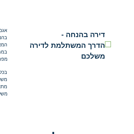
אגם 
דירה בהנחה -
בהנ
הדרך המשתלמת לדירה
המא
במח
משלכם
מפרט
בכל 
משל
מתו
משלב