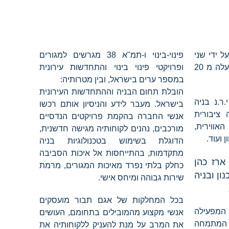
תבור הוקמה בשנת 2012 על ידי שני
פינוי-בינוי ו-תמ"א 38 מגרשים למגורים
מהנדסי בניין בעלי ניסיון של למעלה מ 20
ופרויקטי פינוי בינוי והתחדשות עירונית
במספר ערים בישראל, ובין מטרותיה:
הובלת תחום הבניה וההתחדשות העירונית
ר.נ בניה
בישראל. מעבר לידע והניסיון אותם רכשו
ציבורית
אנשי החברה בהקמת פרויקטים הנדסיים
אווירית,
מורכבים, נהנים לקוחותיה מגישה חדשנית,
ועוד.
הדוגלת בשימוש בטכנולוגיות בניה
מתקדמות, בהתייחסות אל איכות הסביבה
ארז כהן
כחלק בלתי נפרד מאיכות המגורים, מרמת
ון ובניה
שירות גבוהה ומיחס אישי.
בכל המחלקות של אגם תבור מועסקים
המפעילה
אנשי מקצוע מהמובילים בתחומם, העושים
 המתמחה
את המרב על מנת להעניק ללקוחותיה את