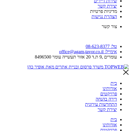
שירות דיירים
יצירת קשר
מדיניות פרטיות
הצהרת נגישות
צור קשר
טל: 08-623-8377
אימייל: office@agam-tavor.co.il
עומרים ,9 ת.ד 20 אזור תעשייה עומר 8496500
בית
אודותינו
פרויקטים
דירה בהנחה
התחדשות עירונית
יצירת קשר
בית
אודותינו
פרויקטים