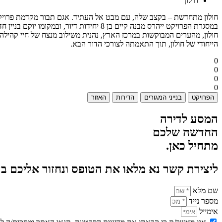
חולון
חולון מתחדשת – בקצב שלה, עם מבט אל העתיד. אגם תבור מקדמת פרויקט התחדשות עירונית חדש ברחוב 
במסגרת הפרויקט ייהרס מבנה קיים בן 8 יחידות דיור, ובמקומו יוקם בניין חדש ומודרני הכולל 23 יחידות דיור, אשר יעניק לדייריו סביבת מגורים איכותית, בטוחה ומתקדמת יותר.
חולון, מהערים המבוקשות במרכז הארץ, נהנית משילוב מנצח של חיי קהילה,
הייחודי של חולון, תוך התאמתה לצורכי הדור הבא.
0
0
0
0
הפרויקט
בנייני המגורים
הדירות
האזור
המסע לדירה
החדשה שלכם
מתחיל כאן.
ליצירת קשר נא מלאו את הטופס ונחזור אליכם ב
שם מלא
מספר נייד
אימייל