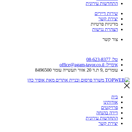
התחדשות עירונית
שירות דיירים
יצירת קשר
מדיניות פרטיות
הצהרת נגישות
צור קשר
טל: 08-623-8377
אימייל: office@agam-tavor.co.il
עומרים ,9 ת.ד 20 אזור תעשייה עומר 8496500
בית
אודותינו
פרויקטים
דירה בהנחה
התחדשות עירונית
יצירת קשר