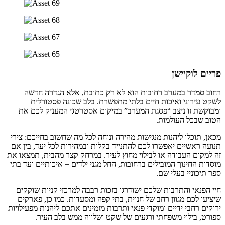
פריים לוקיישן
רחוב סמדר במערב רחובות הוא לא רק כתובת, אלא הגדרה חדשה
לשקט עירוני ואיכות חיים בלתי מתפשרת. בלב שכונה פסטורלית
ומבוקשת זו ניצב “פסגת המערב” במיקום אסטרטגי המעניק לכם את
הטוב שבכל העולמות.
מכאן, תוכלו ליהנות מנגישות מהירה ונוחה לכל מה שחשוב בחייכם: צירי
תנועה ראשיים יאפשרו לכם להתנייד בקלות ובמהירות לכל יעד, בין אם
זה למקום העבודה או לבילוי מחוץ לעיר. במרחק קצר מהבית, תמצאו את
מוסדות החינוך המובילים ברחובות, החל מגני ילדים = איכותיים ועד בתי
ספר תיכוניי בעלי שם.
חיי הפנאי והתרבות שלכם ישודרגו בזכות רבבה למרכזי קניות שוקקים
שיציעו לכם מגוון רחב של חנוית, בתי קפה ומסעדות. כמו כן, פארקים
ירוקים רחבי ידיים ומוקדי פנאי ותרבות מזמינים אתכם ליהנות מפעילויות
ספורט, בילוי משפחתי ורגעים של שקט ושלווה ממש בלב העיר.